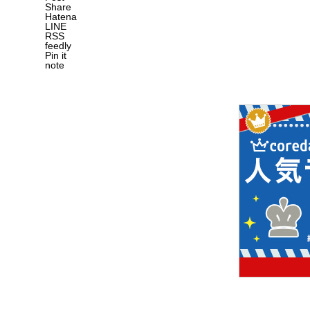
Share
Hatena
LINE
RSS
feedly
Pin it
note